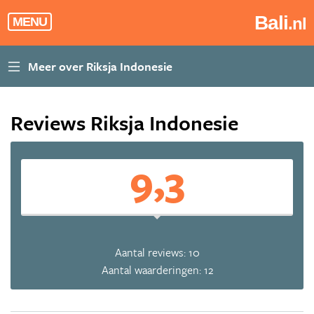
Bali
.nl
MENU
Reviews Riksja Indonesie
9,3
Aantal reviews: 10
Aantal waarderingen: 12