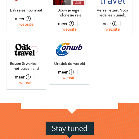
Bali reizen op maat
Bouw je eigen
Verre reizen. Voor
Indonesië reis
iedereen uniek.
meer
meer
meer
website
website
website
Reizen & werken in
Ontdek de wereld
het buitenland
meer
meer
website
website
Stay tuned