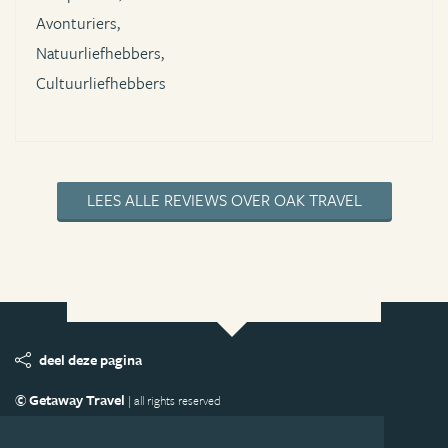
Avonturiers,
Natuurliefhebbers,
Cultuurliefhebbers
LEES ALLE REVIEWS OVER OAK TRAVEL
deel deze pagina
© Getaway Travel
| all rights reserved
Adverteren
Handige Links
Algemene Voorwaarden