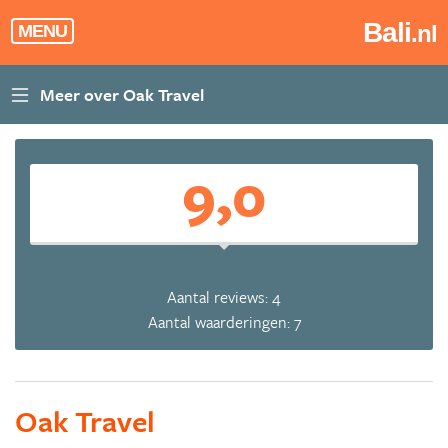
Bali
.nl
MENU
9,0
Aantal reviews: 4
Aantal waarderingen: 7
Oak Travel