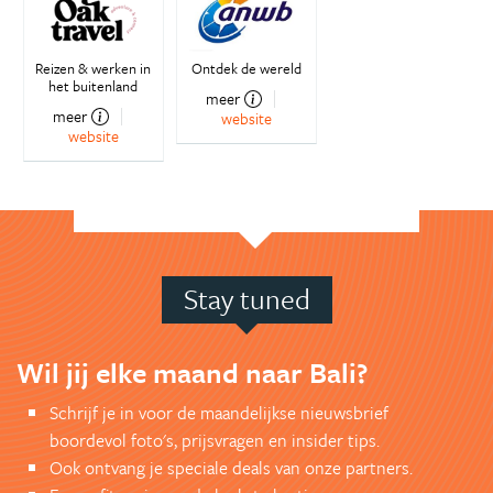
Reizen & werken in
Ontdek de wereld
het buitenland
meer
meer
website
website
Stay tuned
Wil jij elke maand naar Bali?
Schrijf je in voor de maandelijkse nieuwsbrief
boordevol foto's, prijsvragen en insider tips.
Ook ontvang je speciale deals van onze partners.