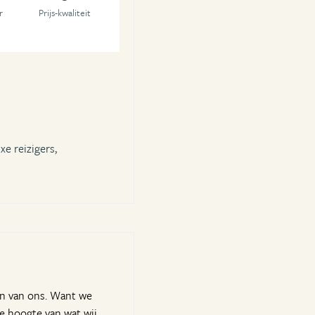
r
Prijs-kwaliteit
xe reizigers,
en van ons. Want we
e hoogte van wat wij