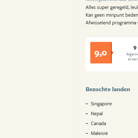
Alles super geregeld, le
Kan geen minpunt bedenk
Afwisselend programma 
9
9,0
Algem
ervar
Bezochte landen
Singapore
Nepal
Canada
Maleisië