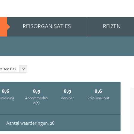
REISORGANISATIES
REIZEN
eizen Bali
8,6
8,9
8,9
8,6
isleiding
Accommodati
Vervoer
Prijs-kwaliteit
e(s)
Aantal waarderingen: 28