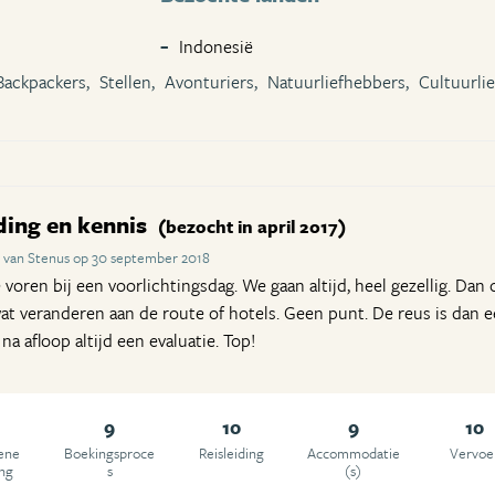
Indonesië
Backpackers,
Stellen,
Avonturiers,
Natuurliefhebbers,
Cultuurli
ding en kennis
(bezocht in april 2017)
 van Stenus op 30 september 2018
e voren bij een voorlichtingsdag. We gaan altijd, heel gezellig. Dan
at veranderen aan de route of hotels. Geen punt. De reus is dan e
na afloop altijd een evaluatie. Top!
9
10
9
10
ene
Boekingsproce
Reisleiding
Accommodatie
Vervoe
ing
s
(s)