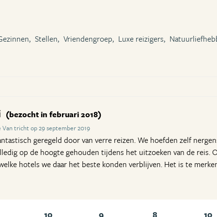
Gezinnen,
Stellen,
Vriendengroep,
Luxe reizigers,
Natuurliefheb
i
(bezocht in februari 2018)
 Van tricht op 29 september 2019
antastisch geregeld door van verre reizen. We hoefden zelf nergen
ledig op de hoogte gehouden tijdens het uitzoeken van de reis. 
welke hotels we daar het beste konden verblijven. Het is te merken
10
9
8
10