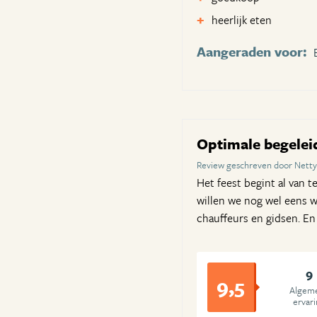
heerlijk eten
Aangeraden voor:
Optimale begelei
Review geschreven door Netty
Het feest begint al van t
willen we nog wel eens w
chauffeurs en gidsen. En 
9
9,5
Algem
ervar