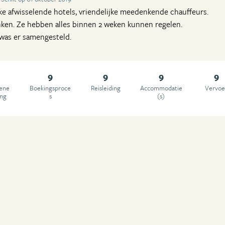
uke afwisselende hotels, vriendelijke meedenkende chauffeurs.
en. Ze hebben alles binnen 2 weken kunnen regelen.
was er samengesteld.
9
9
9
9
ene
Boekingsproce
Reisleiding
Accommodatie
Vervoe
ing
s
(s)