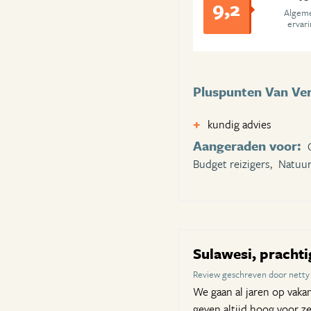
9,2
Algem
ervar
Pluspunten Van Verr
kundig advies
Aangeraden voor:
Budget reizigers,
Natuur
Sulawesi, prachti
Review geschreven door netty
We gaan al jaren op vaka
geven altijd hoog voor z