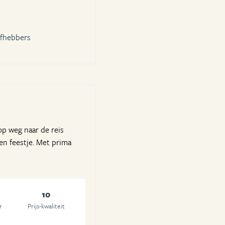
efhebbers
 op weg naar de reis
en feestje. Met prima
10
r
Prijs-kwaliteit