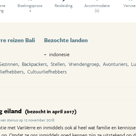
ene
Boekingsproce
Reisleiding
Accommodatie
Vervoe
ing
s
(s)
e reizen Bali
Bezochte landen
indonesie
Gezinnen,
Backpackers,
Stellen,
Vriendengroep,
Avonturiers,
Lu
liefhebbers,
Cultuurliefhebbers
g eiland
(bezocht in april 2017)
 van stenus op 12 november 2018
ntie met VanVerre en inmiddels ook al heel wat familie en kenniss
e op. Omdat ze ons inmiddels goed kennen zijn ze uitstekend op d