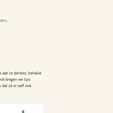
bers,
s aan te denken, behalve
Ook kregen we tips
 dat ze er zelf ook
8