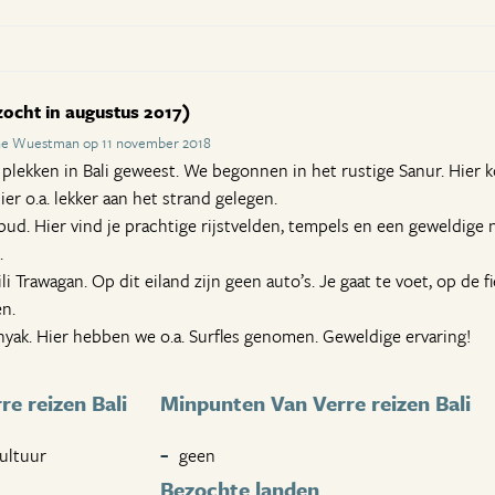
zocht in augustus 2017)
ne Wuestman op 11 november 2018
e plekken in Bali geweest. We begonnen in het rustige Sanur. Hie
er o.a. lekker aan het strand gelegen.
ud. Hier vind je prachtige rijstvelden, tempels en een geweldig
.
i Trawagan. Op dit eiland zijn geen auto’s. Je gaat te voet, op de f
en.
nyak. Hier hebben we o.a. Surfles genomen. Geweldige ervaring!
e reizen Bali
Minpunten Van Verre reizen Bali
ultuur
geen
Bezochte landen