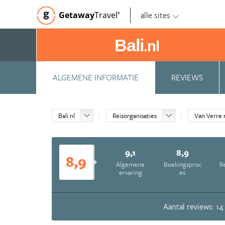
alle sites
Getaway
Travel
©
Bali
.nl
ALGEMENE INFORMATIE
REVIEWS
Bali.nl
Reisorganisaties
Van Verre r
9,1
8,9
8,9
Algemene
Boekingsproc
Re
ervaring
es
Aantal reviews: 14