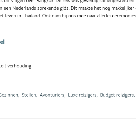
ks ontvingen over Bangkok. De reis was geweldig samengesteld en b
een Nederlands sprekende gids. Dit maakte het nog makkelijker o
het leven in Thailand. Ook nam hij ons mee naar allerlei ceremoni
el
iteit verhouding
Gezinnen,
Stellen,
Avonturiers,
Luxe reizigers,
Budget reizigers,