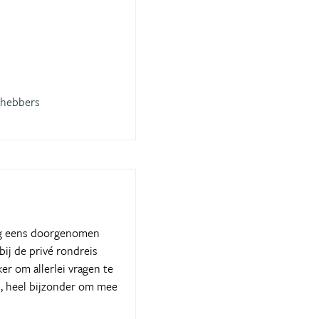
fhebbers
nog eens doorgenomen
ij de privé rondreis
r om allerlei vragen te
es, heel bijzonder om mee