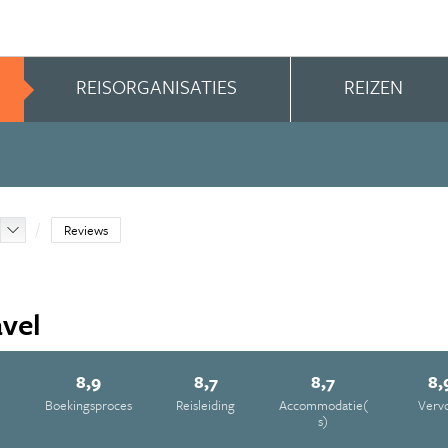
REISORGANISATIES
REIZEN
Reviews
avel
8,9
8,7
8,7
8,
e
Boekingsproces
Reisleiding
Accommodatie(
Verv
s)