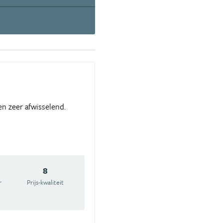
n zeer afwisselend.
8
r
Prijs-kwaliteit