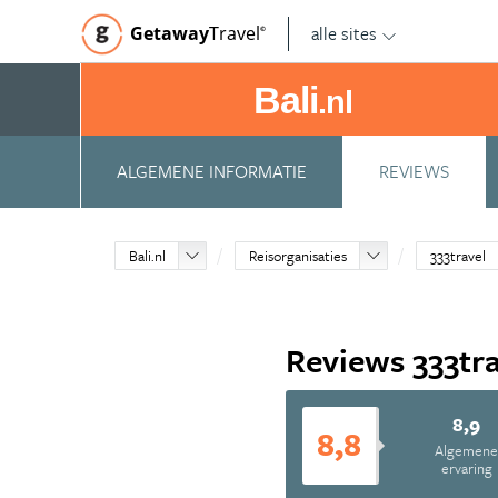
alle sites
Getaway
Travel
©
Bali
.nl
ALGEMENE INFORMATIE
REVIEWS
Bali.nl
Reisorganisaties
333travel
Reviews 333tr
8,9
8,8
Algemen
ervaring