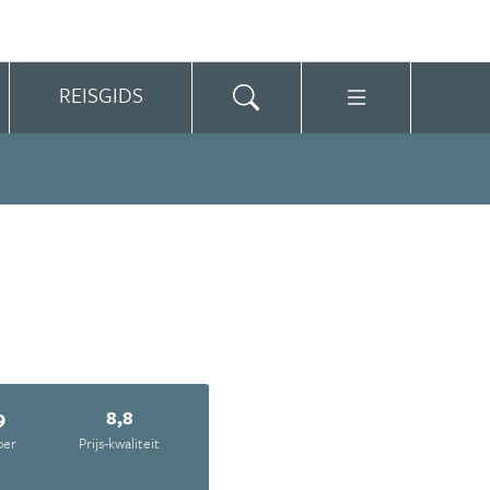
REISGIDS
9
8,8
oer
Prijs-kwaliteit