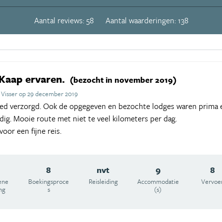
Aantal reviews: 58
Aantal waarderingen: 138
Kaap ervaren.
(bezocht in november 2019)
 Visser op 29 december 2019
oed verzorgd. Ook de opgegeven en bezochte lodges waren prima e
dig. Mooie route met niet te veel kilometers per dag.
oor een fijne reis.
8
nvt
9
8
ene
Boekingsproce
Reisleiding
Accommodatie
Vervoe
ng
s
(s)