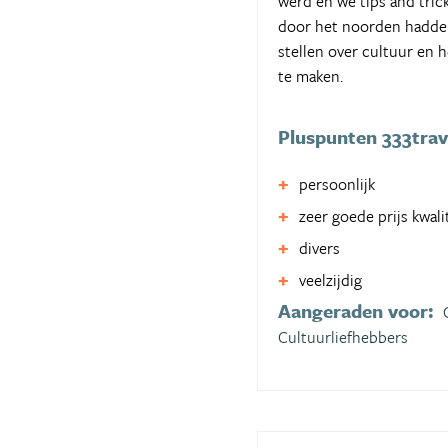
werd en we tips and tric
door het noorden hadden 
stellen over cultuur en 
te maken.
Pluspunten 333trav
persoonlijk
zeer goede prijs kwal
divers
veelzijdig
Aangeraden voor:
Cultuurliefhebbers