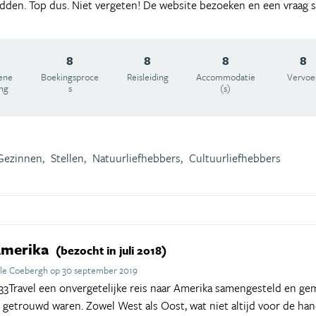
den. Top dus. Niet vergeten! De website bezoeken en een vraag st
8
8
8
8
ene
Boekingsproce
Reisleiding
Accommodatie
Vervoe
ing
s
(s)
Gezinnen,
Stellen,
Natuurliefhebbers,
Cultuurliefhebbers
Amerika
(bezocht in juli 2018)
lle Coebergh op 30 september 2019
Travel een onvergetelijke reis naar Amerika samengesteld en gem
r getrouwd waren. Zowel West als Oost, wat niet altijd voor de hand