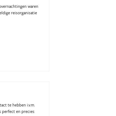
e overnachtingen waren
ldige reisorganisatie
act te hebben i.v.m.
s perfect en precies