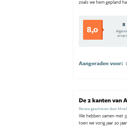
zoals we hem gepland had
8
8,0
Algem
ervar
Aangeraden voor:
De 2 kanten van 
Review geschreven door Mirei
We hebben samen met 333
toen we vorig jaar 20 jaa