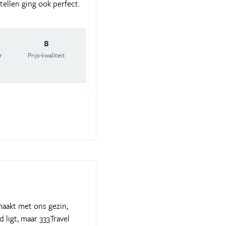
ellen ging ook perfect.
8
r
Prijs-kwaliteit
aakt met ons gezin,
 ligt, maar 333Travel