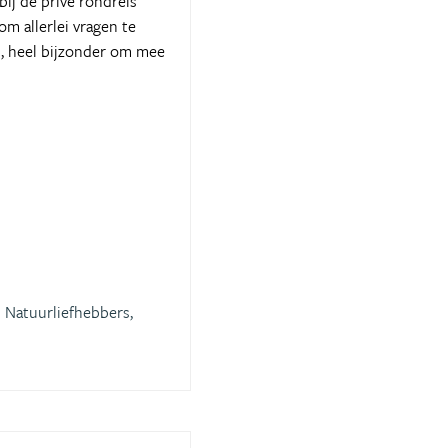
ij de privé rondreis
m allerlei vragen te
es, heel bijzonder om mee
Natuurliefhebbers,