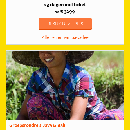
23 dagen
incl ticket
€ 3299
va
BEKIJK DEZE REIS
Alle reizen van Sawadee
Groepsrondreis Java & Bali