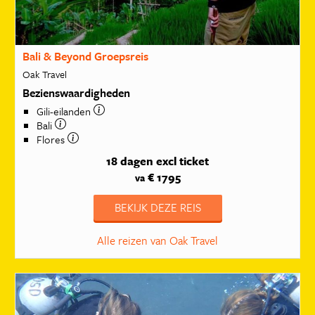
Bali & Beyond Groepsreis
Oak Travel
Bezienswaardigheden
Gili-eilanden
Bali
Flores
18 dagen
excl ticket
€ 1795
va
BEKIJK DEZE REIS
Alle reizen van Oak Travel