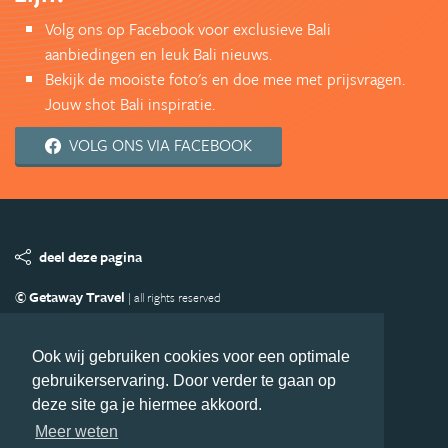
Volg ons op Facebook voor exclusieve Bali
aanbiedingen en leuk Bali nieuws.
Bekijk de mooiste foto's en doe mee met prijsvragen.
Jouw shot Bali inspiratie.
VOLG ONS VIA FACEBOOK
deel deze pagina
© Getaway Travel
| all rights reserved
Adverteren
Handige Links
Algemene Voorwaarden
Copyright
Privacy statement
Disclaimer
Cookies
Ook wij gebruiken cookies voor een optimale
gebruikerservaring. Door verder te gaan op
Volg Bali.nl
deze site ga je hiermee akkoord.
Nieuwsbrief
Facebook
Meer weten