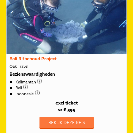
Bali Rifbehoud Project
Oak Travel
Bezienswaardigheden
Kalimantan
Bali
Indonesië
excl ticket
€ 595
va
BEKIJK DEZE REIS