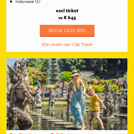
Indonesie
excl ticket
€ 645
va
BEKIJK DEZE REIS
Alle reizen van Oak Travel