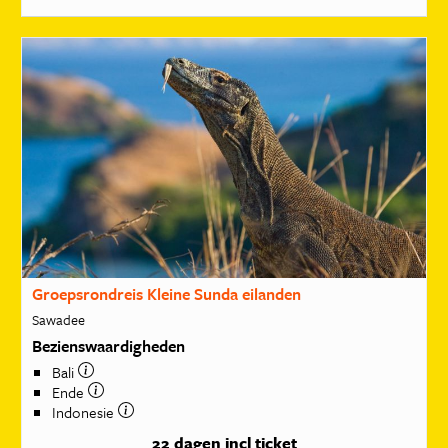
Groepsrondreis Kleine Sunda eilanden
Sawadee
Bezienswaardigheden
Bali
Ende
Indonesie
22 dagen
incl ticket