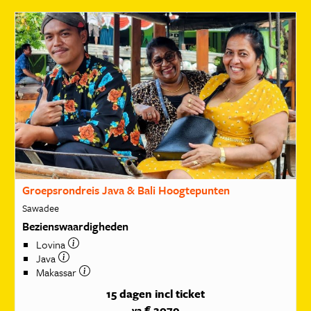
Groepsrondreis Java & Bali Hoogtepunten
Sawadee
Bezienswaardigheden
Lovina
Java
Makassar
15 dagen
incl ticket
€ 2079
va