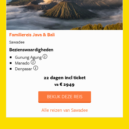
Familiereis Java & Bali
Sawadee
Bezienswaardigheden
Gunung Agung
Manado
Denpasar
22 dagen
incl ticket
€ 2949
va
BEKIJK DEZE REIS
Alle reizen van Sawadee