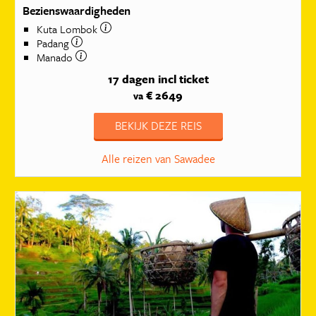
Bezienswaardigheden
Kuta Lombok
Padang
Manado
17 dagen
incl ticket
€ 2649
va
BEKIJK DEZE REIS
Alle reizen van Sawadee