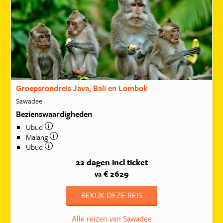
Groepsrondreis Java, Bali en Lombok
Sawadee
Bezienswaardigheden
Ubud
Malang
Ubud
22 dagen
incl ticket
€ 2629
va
BEKIJK DEZE REIS
Alle reizen van Sawadee