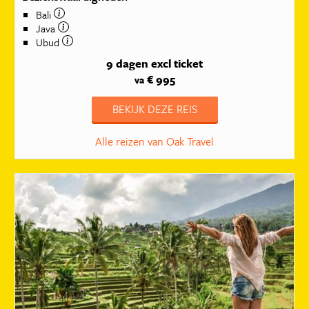
Bali
Java
Ubud
9 dagen
excl ticket
€ 995
va
BEKIJK DEZE REIS
Alle reizen van Oak Travel