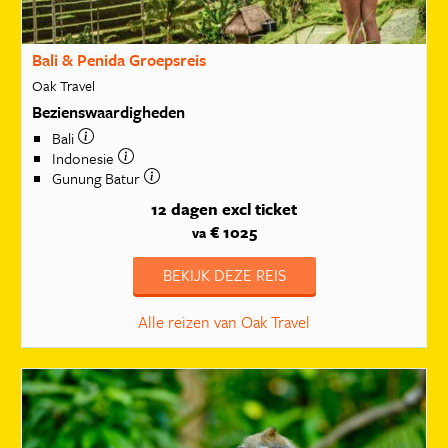
Bali & Penida Groepsreis
Oak Travel
Bezienswaardigheden
Bali
Indonesie
Gunung Batur
12 dagen
excl ticket
€ 1025
va
BEKIJK DEZE REIS
Alle reizen van Oak Travel