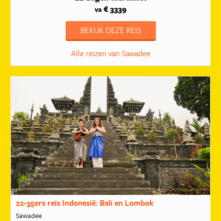
€ 3339
va
BEKIJK DEZE REIS
Alle reizen van Sawadee
22-35ers reis Indonesië: Bali en Lombok
Sawadee