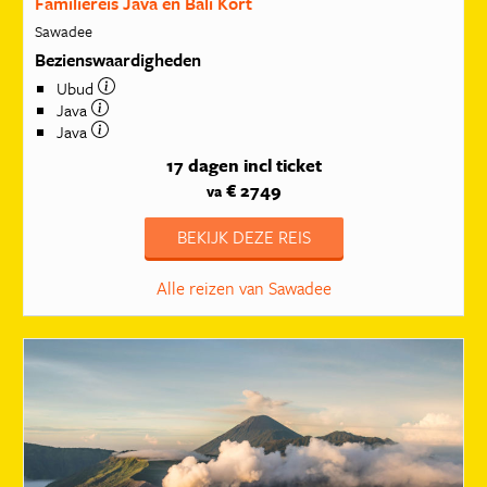
Familiereis Java en Bali Kort
Sawadee
Bezienswaardigheden
Ubud
Java
Java
17 dagen
incl ticket
€ 2749
va
BEKIJK DEZE REIS
Alle reizen van Sawadee