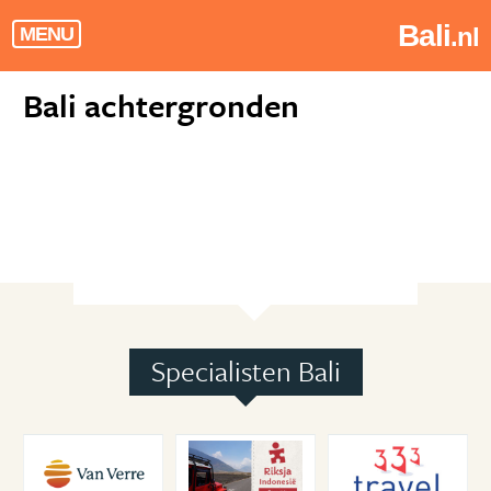
Bali
.nl
MENU
Bali achtergronden
Specialisten Bali