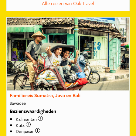
Alle reizen van Oak Travel
Familiereis Sumatra, Java en Bali
Sawadee
Bezienswaardigheden
Kalimantan
Kuta
Denpasar