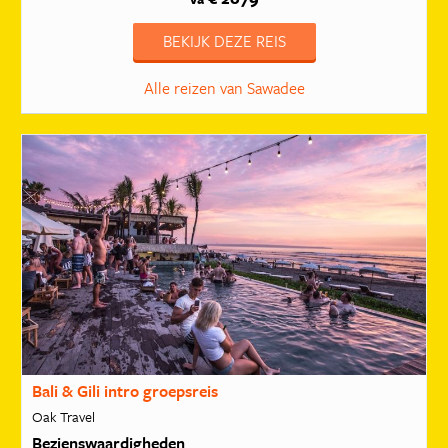
BEKIJK DEZE REIS
Alle reizen van Sawadee
Bali & Gili intro groepsreis
Oak Travel
Bezienswaardigheden